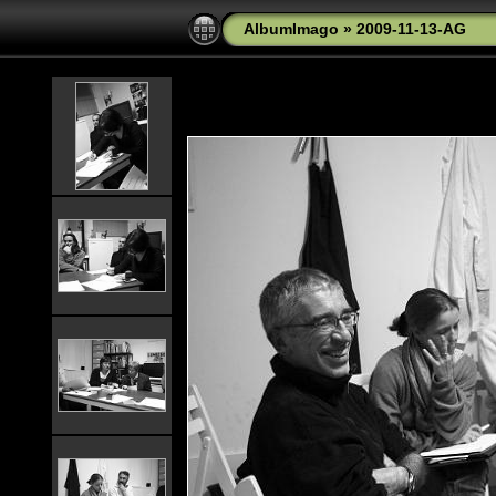
AlbumImago
»
2009-11-13-AG