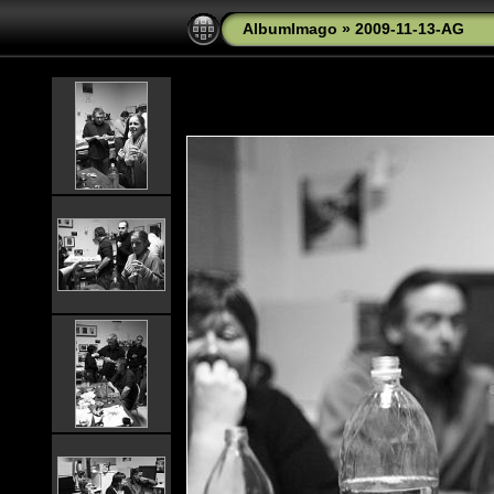
AlbumImago
»
2009-11-13-AG