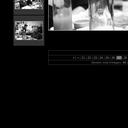
«
|
<
|
21
|
22
|
23
|
24
|
25
|
26
|
27
|
28
Nombre total d'images:
44
|