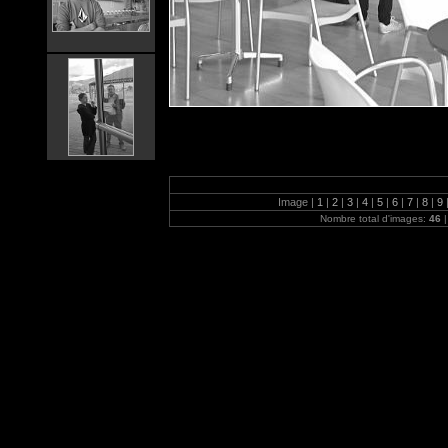
Image |
1
|
2
|
3
|
4
|
5
|
6
|
7
|
8
|
9
Nombre total d'images:
46
|