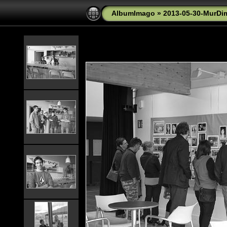
AlbumImago
»
2013-05-30-MurDi