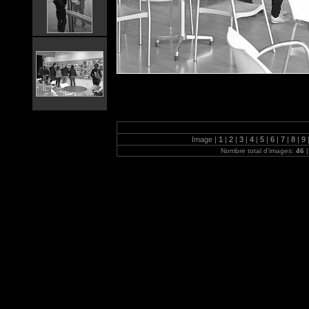
Image |
1
|
2
|
3
|
4
|
5
|
6
|
7
|
8
|
9
Nombre total d'images:
46
|