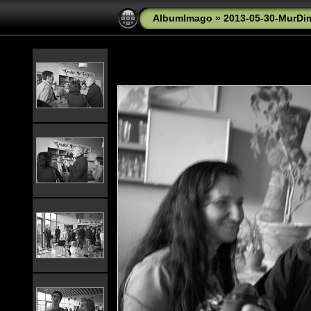
AlbumImago
»
2013-05-30-MurDi