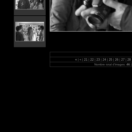
«
|
<
|
21
|
22
|
23
|
24
|
25
|
26
|
27
|
28
Nombre total d'images:
46
|