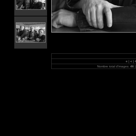
«
|
<
|
Nombre total d'images:
46
|