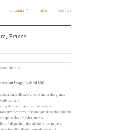
GALERIES
LIENS
CONTACT
ère, France
sociation Imago Lucis loi 1901.
ssociation crolloise s’articule autour des grands
ectifs suivants :
Réunir des passionnés de photographie.
Promouvoir et former à la pratique de la photographie
gentique et des procédés anciens.
Mettre à disposition des adhérents des moyens
aboratoire, bibliothèque, connaissances…).