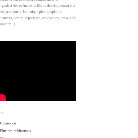
Organiser des évènements liés au développement et à
 vulgarisation de la pratique photographique
ncontres, sorties, reportages, expositions, travaux de
oratoire...).
ÉTA
Connexion
Flux des publications