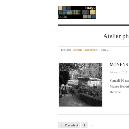
IMAGO LUCIS
Atelier ph
Explorer :
Accueil
»
Reportages
»
Page 2
MOYENS 
10 mars 2012
·
Samedi 10 mar
Musée Hebert 
Bérezné.
← Précédent
1
2