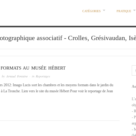
CATÉGORIES
PRATIQUE
otographique associatif - Crolles, Grésivaudan, Is
FORMATS AU MUSÉE HÉBERT
 by
Arnaud Fontaine
· in
Reportages
s 2012: Imago Lucis sort les chambres et les moyens formats dans le jardin du
As
à La Tronche. Lien vers le site du musée Hébert Pour voir le reportage de Jean
L’a
obj
- 
- 
ar
- 
(l