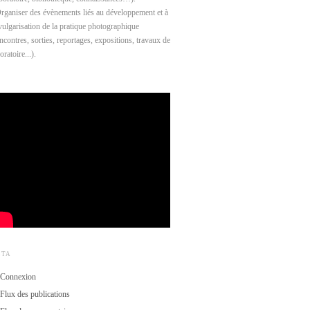
Organiser des évènements liés au développement et à
 vulgarisation de la pratique photographique
ncontres, sorties, reportages, expositions, travaux de
oratoire...).
ÉTA
Connexion
Flux des publications