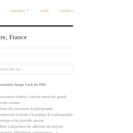
GALERIES
LIENS
CONTACT
ère, France
sociation Imago Lucis loi 1901.
ssociation crolloise s’articule autour des grands
ectifs suivants :
Réunir des passionnés de photographie.
Promouvoir et former à la pratique de la photographie
gentique et des procédés anciens.
Mettre à disposition des adhérents des moyens
aboratoire, bibliothèque, connaissances…).