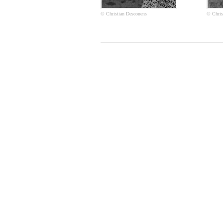
© Christian Descouens
© Chris