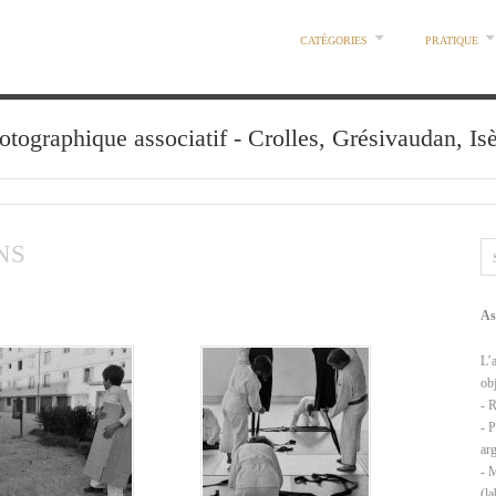
CATÉGORIES
PRATIQUE
otographique associatif - Crolles, Grésivaudan, Is
NS
As
L’a
obj
- 
- 
ar
- 
(l