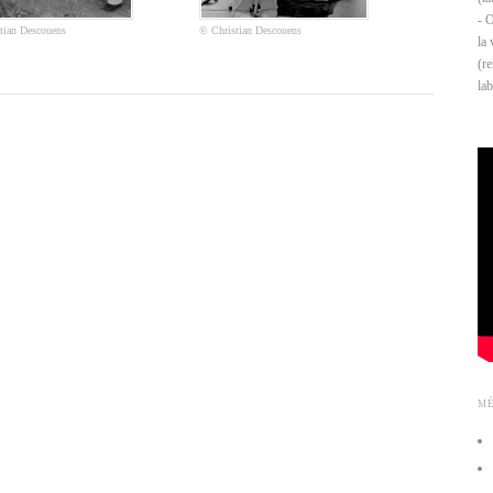
- 
tian Descouens
© Christian Descouens
la
(re
lab
M