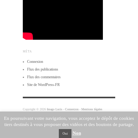
MÉTA
Connexion
Flux des publications
Flux des commentaires
Site de WordPress-FR
Copyright © 2026
Imago Lucis
-
Connexion
-
Mentions légales
Powered by
WordPress
and
Origin
En poursuivant votre navigation, vous acceptez le dépôt de cookies
tiers destinés à vous proposer des vidéos et des boutons de partage.
Non
Oui