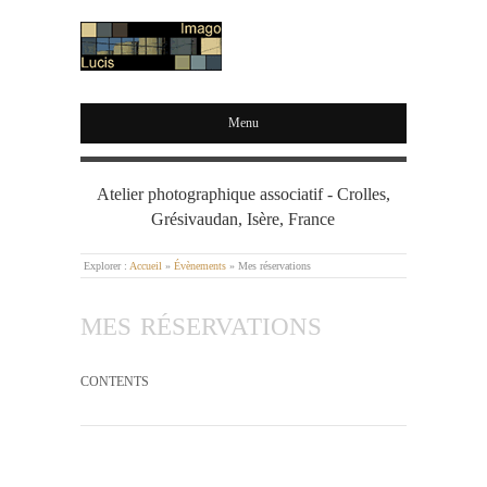
IMAGO LUCIS
Menu
Atelier photographique associatif - Crolles,
Grésivaudan, Isère, France
Explorer :
Accueil
»
Évènements
»
Mes réservations
MES RÉSERVATIONS
CONTENTS