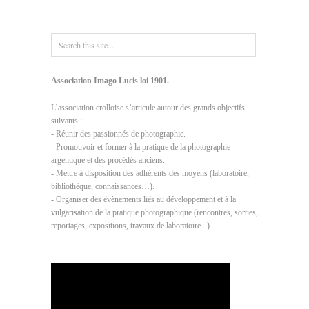
Association Imago Lucis loi 1901.
L’association crolloise s’articule autour des grands objectifs
suivants :
- Réunir des passionnés de photographie.
- Promouvoir et former à la pratique de la photographie
argentique et des procédés anciens.
- Mettre à disposition des adhérents des moyens (laboratoire,
bibliothèque, connaissances…).
- Organiser des évènements liés au développement et à la
vulgarisation de la pratique photographique (rencontres, sorties,
reportages, expositions, travaux de laboratoire...).