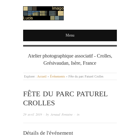
IMAGO LUCIS
Menu
Atelier photographique associatif - Crolles,
Grésivaudan, Isère, France
Explorer :
Accueil
»
Événements
»
Fête du parc Paturel Crolles
FÊTE DU PARC PATUREL
CROLLES
29 avril 2019
· by
Arnaud Fontaine
· in
Détails de l'événement