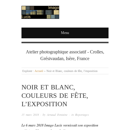
IMAGO LUCIS
Menu
Atelier photographique associatif - Crolles,
Grésivaudan, Isère, France
Explorer :
Accueil
»
Noir et Blanc, couleurs de fête, l’exposition
NOIR ET BLANC,
COULEURS DE FÊTE,
L’EXPOSITION
15 mars 2018
· by
Arnaud Fontaine
· in
Reportages
Le 6 mars 2018 Imago Lucis vernissait son exposition