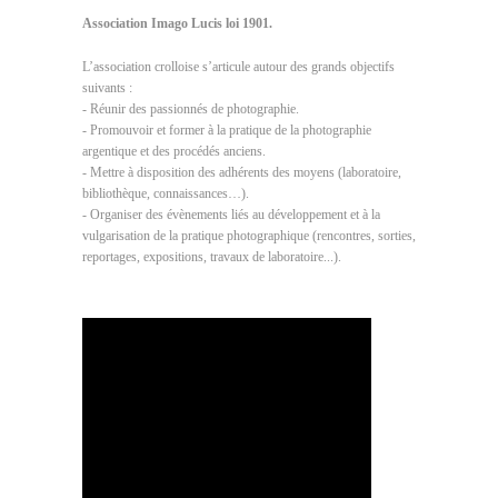
Association Imago Lucis loi 1901.
L’association crolloise s’articule autour des grands objectifs
suivants :
- Réunir des passionnés de photographie.
- Promouvoir et former à la pratique de la photographie
argentique et des procédés anciens.
- Mettre à disposition des adhérents des moyens (laboratoire,
bibliothèque, connaissances…).
- Organiser des évènements liés au développement et à la
vulgarisation de la pratique photographique (rencontres, sorties,
reportages, expositions, travaux de laboratoire...).