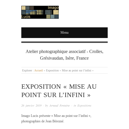
IMAGO LUCIS
Menu
Atelier photographique associatif - Crolles,
Grésivaudan, Isère, France
Explorer :
Accueil
»
Exposition « Mise au point sur l’infini »
EXPOSITION « MISE AU
POINT SUR L’INFINI »
26 janvier 2019
· by
Arnaud Fontaine
· in
Expositions
Imago Lucis présente « Mise au point sur l’infini »,
photographies de Jean Bérezné.