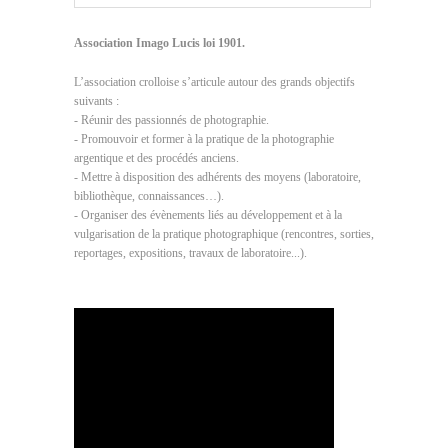
Association Imago Lucis loi 1901.
L’association crolloise s’articule autour des grands objectifs
suivants :
- Réunir des passionnés de photographie.
- Promouvoir et former à la pratique de la photographie
argentique et des procédés anciens.
- Mettre à disposition des adhérents des moyens (laboratoire,
bibliothèque, connaissances…).
- Organiser des évènements liés au développement et à la
vulgarisation de la pratique photographique (rencontres, sorties,
reportages, expositions, travaux de laboratoire...).