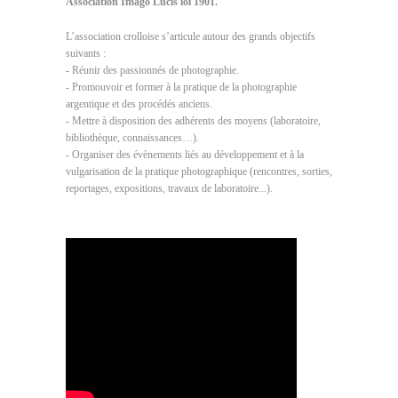
Association Imago Lucis loi 1901.
L’association crolloise s’articule autour des grands objectifs
suivants :
- Réunir des passionnés de photographie.
- Promouvoir et former à la pratique de la photographie
argentique et des procédés anciens.
- Mettre à disposition des adhérents des moyens (laboratoire,
bibliothèque, connaissances…).
- Organiser des évènements liés au développement et à la
vulgarisation de la pratique photographique (rencontres, sorties,
reportages, expositions, travaux de laboratoire...).