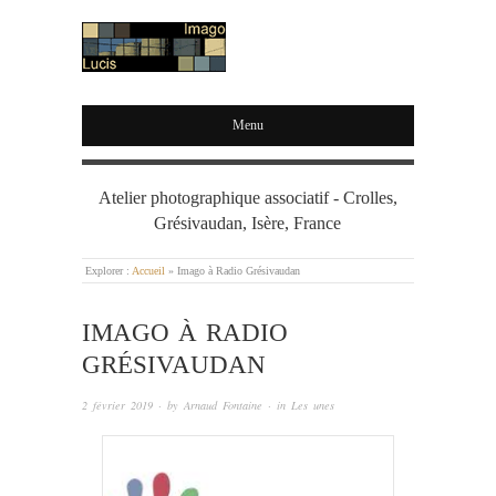
IMAGO LUCIS
Menu
Atelier photographique associatif - Crolles,
Grésivaudan, Isère, France
Explorer :
Accueil
»
Imago à Radio Grésivaudan
IMAGO À RADIO
GRÉSIVAUDAN
2 février 2019
· by
Arnaud Fontaine
· in
Les unes